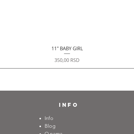
Quick View
11″ BABY GIRL
Price
350,00 RSD
INFO
Info
Blog
O nama