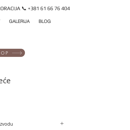
ORACIJA 📞 +381 61 66 76 404
GALERIJA
BLOG
HOP
eće
izvodu