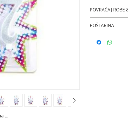
Ovde neki info
POVRAĆAJ ROBE &
Opšti uslovi ...
POŠTARINA
Isporuka i slično
 ...