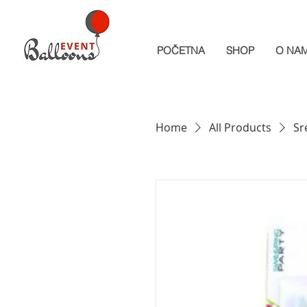
POČETNA
SHOP
O NA
Home
All Products
Sr