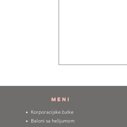
MENI
Korporacijske žurke
Baloni sa helijumom