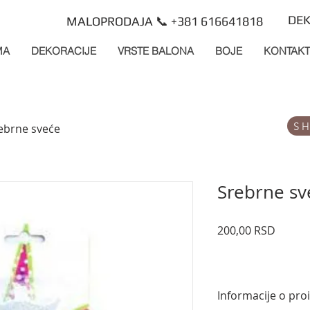
DEK
MALOPRODAJA 📞 +381 616641818
MA
DEKORACIJE
VRSTE BALONA
BOJE
KONTAKT
S
ebrne sveće
Srebrne sv
Price
200,00 RSD
Informacije o pro