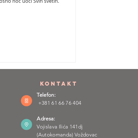
osno noć uoči Svih svetih.
KONTAKT
Telefon:
+381 61 66 76 404
Adresa:
Vojislava Ilića 141dj
(Autokomanda) Voždovac