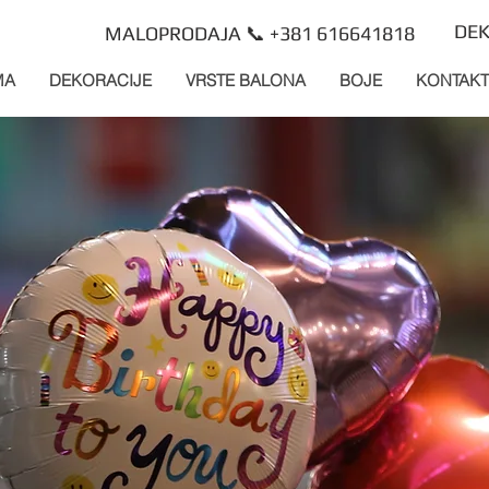
DEK
MALOPRODAJA 📞 +381 616641818
MA
DEKORACIJE
VRSTE BALONA
BOJE
KONTAKT