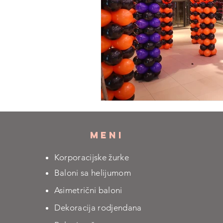
MENI
Korporacijske žurke
Baloni sa helijumom
Asimetrični baloni
Dekoracija rodjendana