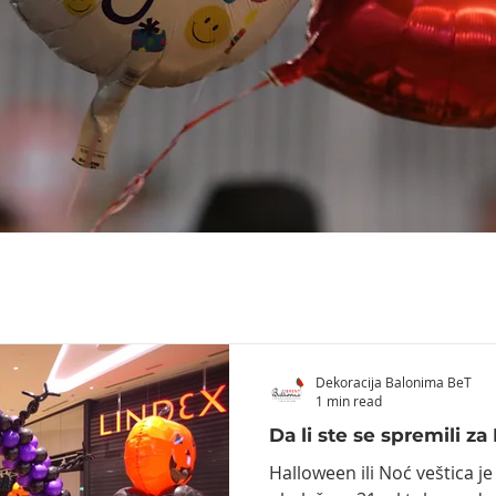
Dekoracija Balonima BeT
1 min read
Da li ste se spremili z
Halloween ili Noć veštica je