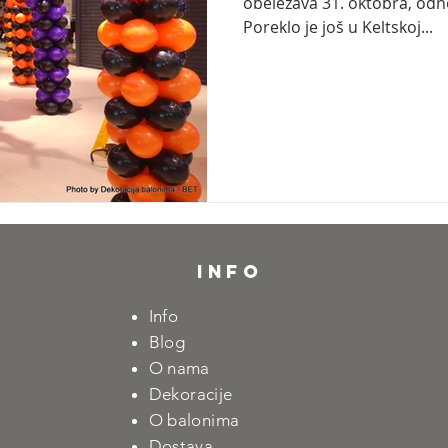
obeležava 31. oktobra, odn
Poreklo je još u Keltskoj...
INFO
Info
Blog
O nama
D
ekoracije
O balonima
Dostava