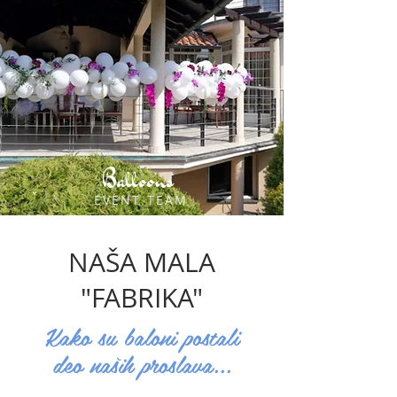
Balloons
EVENT TEAM
NAŠA MALA
"FABRIKA"
Kako su baloni postali
deo naših proslava...