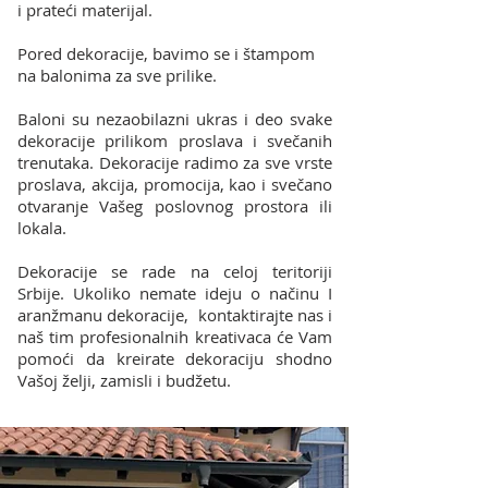
i prateći materijal.
Pored dekoracije, bavimo se i štampom
na balonima za sve prilike.
Baloni su nezaobilazni ukras i deo svake
dekoracije prilikom proslava i svečanih
trenutaka. Dekoracije radimo za sve vrste
proslava, akcija, promocija, kao i svečano
otvaranje Vašeg poslovnog prostora ili
lokala.
Dekoracije se rade na celoj teritoriji
Srbije. Ukoliko nemate ideju o načinu I
aranžmanu dekoracije, kontaktirajte nas i
naš tim profesionalnih kreativaca će Vam
pomoći da kreirate dekoraciju shodno
Vašoj želji, zamisli i budžetu.