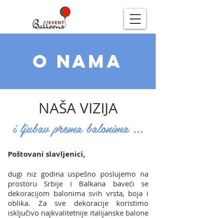
o NAMA
NAŠA VIZIJA
i ljubav prema balonima ...
Poštovani slavljenici,
dugi niz godina uspešno poslujemo na
prostoru Srbije i Balkana baveći se
dekoracijom balonima svih vrsta, boja i
oblika. Za sve dekoracije koristimo
isključivo najkvalitetnije italijanske balone