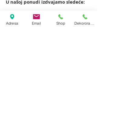
U našoj ponudi izdvajamo sledeće:
Baloni za sve vrste proslava,
Poklon u balonu,
Adresa
Email
Shop
Dekororacija
Buketi od balona,
Štampa na balonima
,
Baloni za rođendane
,
Baloni za venčanja
,
Balon eksplozije,
Štampa na balonima
,
Baloni punjeni helijumom
,
Korporacijski baloni
i
Zid od balona.
Nemate vremena da osmislite
rođendansku dekoraciju? Spremili smo
savršene dekoracije od balona za Vas!
Posebne pogodnosti nudimo za
dekoracije balonima za vaš poslovni
objekat.​
Slobodno nas kontaktirajte za sve