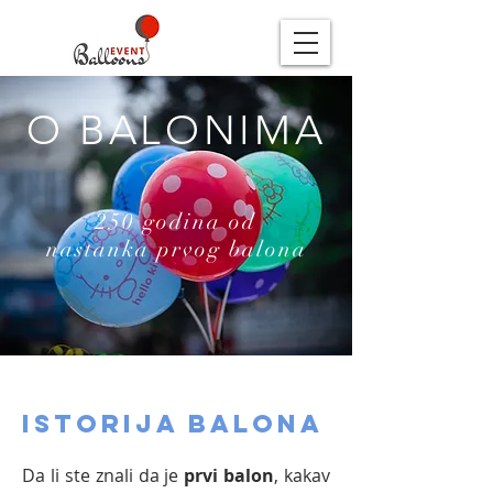
O BALONIMA
250 godina od
nastanka prvog balona
ISTORIJA BALONA
Da li ste znali da je
prvi balon
, kakav