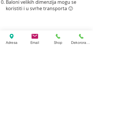
Baloni velikih dimenzija mogu se
koristiti i u svrhe transporta 🙂
Adresa
Email
Shop
Dekororacija
Pogledajte NEKE OD
balonA iz naše
ponude