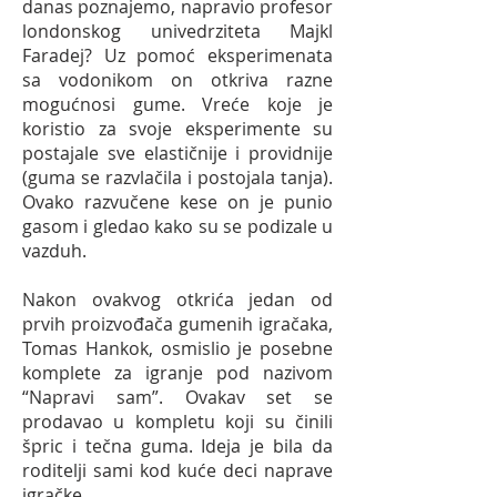
danas poznajemo, napravio profesor
londonskog univedrziteta Majkl
Faradej? Uz pomoć eksperimenata
sa vodonikom on otkriva razne
mogućnosi gume. Vreće koje je
koristio za svoje eksperimente su
postajale sve elastičnije i providnije
(guma se razvlačila i postojala tanja).
Ovako razvučene kese on je punio
gasom i gledao kako su se podizale u
vazduh.
Nakon ovakvog otkrića jedan od
prvih proizvođača gumenih igračaka,
Tomas Hankok, osmislio je posebne
komplete za igranje pod nazivom
“Napravi sam”. Ovakav set se
prodavao u kompletu koji su činili
špric i tečna guma. Ideja je bila da
roditelji sami kod kuće deci naprave
igračke.