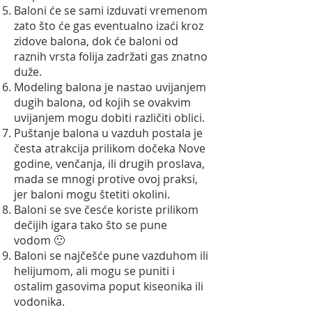
Baloni će se sami izduvati vremenom
zato što će gas eventualno izaći kroz
zidove balona, dok će baloni od
raznih vrsta folija zadržati gas znatno
duže.
Modeling balona je nastao uvijanjem
dugih balona, od kojih se ovakvim
uvijanjem mogu dobiti različiti oblici.
Puštanje balona u vazduh postala je
česta atrakcija prilikom dočeka Nove
godine, venčanja, ili drugih proslava,
mada se mnogi protive ovoj praksi,
jer baloni mogu štetiti okolini.
Baloni se sve česće koriste prilikom
dečijih igara tako što se pune
vodom 🙂
Baloni se najčešće pune vazduhom ili
helijumom, ali mogu se puniti i
ostalim gasovima poput kiseonika ili
vodonika.